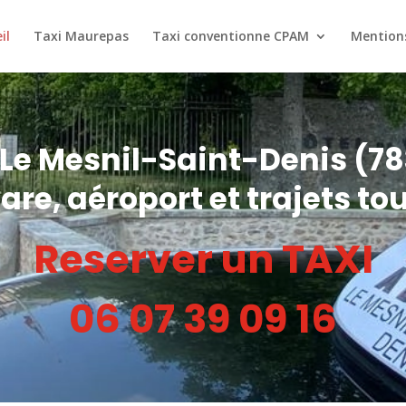
il
Taxi Maurepas
Taxi conventionne CPAM
Mentions
 Le Mesnil-Saint-Denis (7
are, aéroport et trajets to
Reserver un TAXI
06 07 39 09 16