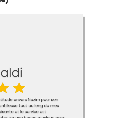
le)
aldi
atitude envers Nezim pour son
entillesse tout au long de mes
aisante et le service est
ter sur une bonne musique pour