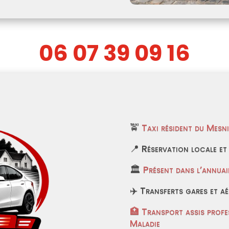
06 07 39 09 16
🚖
Taxi résident du Mesn
📍 Réservation locale et
🏛
Présent dans l’annuair
✈️ Transferts gares et a
🏥 Transport assis prof
Maladie