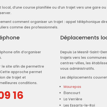
ocal, d’une course planifiée ou d’un trajet vers une gare ou
server.
ment comment organiser un trajet : appel téléphonique direct
uliers comme des professionnels.
éléphone
Déplacements lo
léphone afin d’organiser
Depuis Le Mesnil-Saint-Den
.
trajets vers les communes 
centres-villes, les établis
r le site afin de permettre
vous administratifs.
. Cette approche permet
on de trajet et
Les déplacements couvren
meilleures conditions.
Maurepas
09 16
Élancourt
La Verrière
Les Essarts-le-Roi