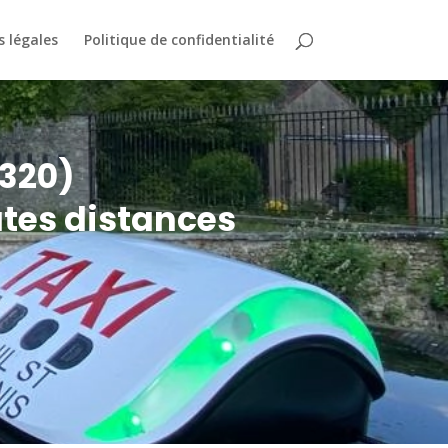
 légales
Politique de confidentialité
8320)
utes distances